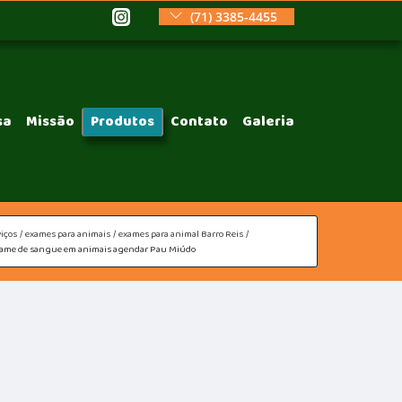
(71) 3385-4455
sa
Missão
Produtos
Contato
Galeria
iços
exames para animais
exames para animal Barro Reis
ame de sangue em animais agendar Pau Miúdo