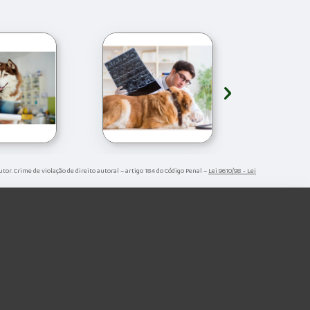
›
utor. Crime de violação de direito autoral – artigo 184 do Código Penal –
Lei 9610/98 - Lei