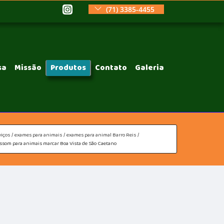
(71) 3385-4455
sa
Missão
Produtos
Contato
Galeria
viços
exames para animais
exames para animal Barro Reis
assom para animais marcar Boa Vista de São Caetano