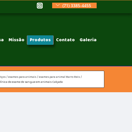
(71) 3385-4455
sa
Missão
Produtos
Contato
Galeria
iços
exames para animais
exames para animal Barro Reis
línica de exame de sangue em animais Calçada