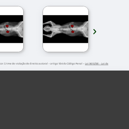
›
tor. Crime de violação de direito autoral – artigo 184 do Código Penal –
Lei 9610/98 - Lei de