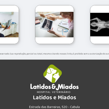
 reservado. Sua reprodução, parcial ou total, mesmo citando nossos links, é proibida sem a autorização do au
Latidos e Miados
Estrada das Barreiras, 520 - Cabula