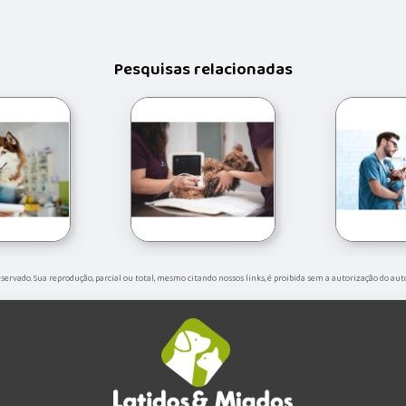
Pesquisas relacionadas
reservado. Sua reprodução, parcial ou total, mesmo citando nossos links, é proibida sem a autorização do aut