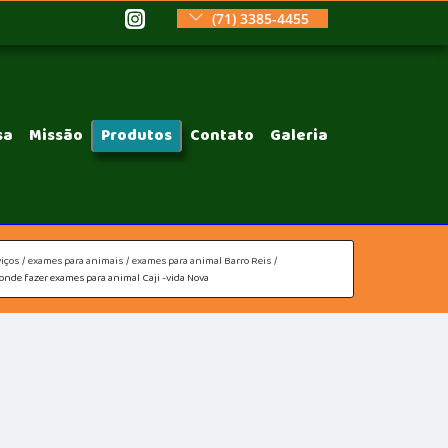
(71) 3385-4455
sa
Missão
Produtos
Contato
Galeria
iços
exames para animais
exames para animal Barro Reis
onde fazer exames para animal Caji -vida Nova