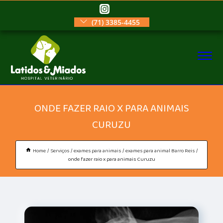
(71) 3385-4455
ONDE FAZER RAIO X PARA ANIMAIS
CURUZU
Home
Serviços
exames para animais
exames para animal Barro Reis
onde fazer raio x para animais Curuzu