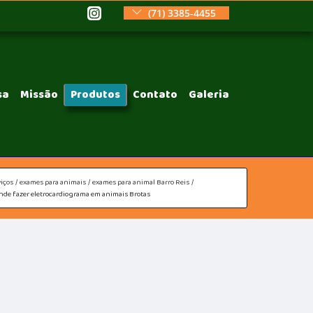
(71) 3385-4455
sa
Missão
Produtos
Contato
Galeria
iços
exames para animais
exames para animal Barro Reis
nde fazer eletrocardiograma em animais Brotas