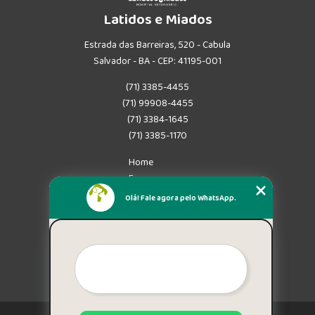
Latidos e Miados
Estrada das Barreiras, 520 - Cabula
Salvador - BA - CEP: 41195-001
(71) 3385-4455
(71) 99908-4455
(71) 3384-1645
(71) 3385-1170
Home
Empresa
Missão
Olá! Fale agora pelo WhatsApp.
Serviços
Contato
Mapa do site
Mais Serviços