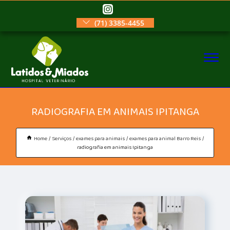
(71) 3385-4455
RADIOGRAFIA EM ANIMAIS IPITANGA
Home
Serviços
exames para animais
exames para animal Barro Reis
radiografia em animais Ipitanga