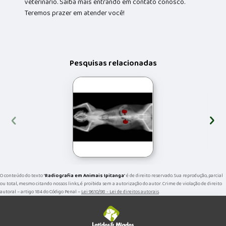
veterinário. Saiba mais entrando em contato conosco.
Teremos prazer em atender você!
Pesquisas relacionadas
‹
›
O conteúdo do texto "
Radiografia em Animais Ipitanga
" é de direito reservado. Sua reprodução, parcial
ou total, mesmo citando nossos links, é proibida sem a autorização do autor. Crime de violação de direito
autoral – artigo 184 do Código Penal –
Lei 9610/98 - Lei de direitos autorais
.