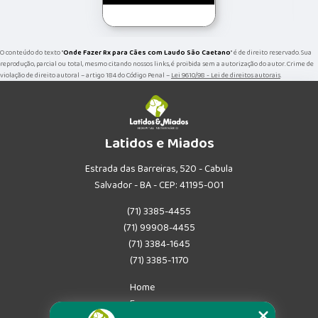
O conteúdo do texto "
Onde Fazer Rx para Cães com Laudo São Caetano
" é de direito reservado. Sua
reprodução, parcial ou total, mesmo citando nossos links, é proibida sem a autorização do autor. Crime de
violação de direito autoral – artigo 184 do Código Penal –
Lei 9610/98 - Lei de direitos autorais
.
Latidos e Miados
Estrada das Barreiras, 520 - Cabula
Salvador - BA - CEP: 41195-001
(71) 3385-4455
(71) 99908-4455
(71) 3384-1645
(71) 3385-1170
Home
Empresa