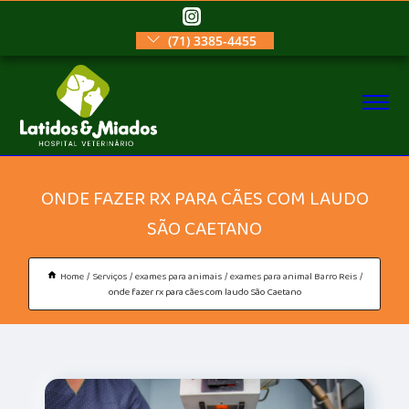
(71) 3385-4455
ONDE FAZER RX PARA CÃES COM LAUDO
SÃO CAETANO
Home
Serviços
exames para animais
exames para animal Barro Reis
onde fazer rx para cães com laudo São Caetano