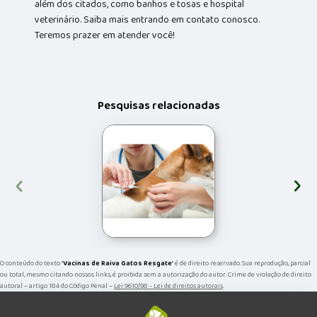
além dos citados, como banhos e tosas e hospital
veterinário. Saiba mais entrando em contato conosco.
Teremos prazer em atender você!
Pesquisas relacionadas
‹
›
O conteúdo do texto "
Vacinas de Raiva Gatos Resgate
" é de direito reservado. Sua reprodução, parcial
ou total, mesmo citando nossos links, é proibida sem a autorização do autor. Crime de violação de direito
autoral – artigo 184 do Código Penal –
Lei 9610/98 - Lei de direitos autorais
.