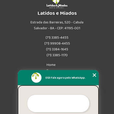
Latidos e Miados
Estrada das Barreiras, 520 - Cabula
Salvador - BA - CEP: 41195-001
(71) 3385-4455
(71) 99908-4455
(71) 3384-1645
(71) 3385-1170
Home
Empresa
Missão
Olá! Fale agora pelo WhatsApp.
Serviços
Contato
Mapa do site
Mais Serviços