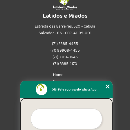
Latidos e Miados
Estrada das Barreiras, 520 - Cabula
Salvador - BA - CEP: 41195-001
(71) 3385-4455
(71) 99908-4455
(71) 3384-1645
(71) 3385-1170
Home
Empresa
Missão
Olá! Fale agora pelo WhatsApp.
Serviços
Contato
Mapa do site
Mais Serviços