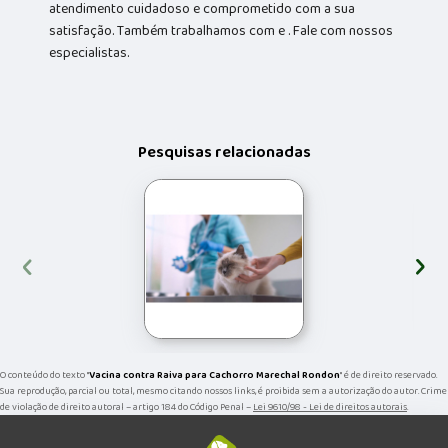
atendimento cuidadoso e comprometido com a sua
satisfação. Também trabalhamos com e . Fale com nossos
especialistas.
Pesquisas relacionadas
‹
›
O conteúdo do texto "
Vacina contra Raiva para Cachorro Marechal Rondon
" é de direito reservado.
Sua reprodução, parcial ou total, mesmo citando nossos links, é proibida sem a autorização do autor. Crime
de violação de direito autoral – artigo 184 do Código Penal –
Lei 9610/98 - Lei de direitos autorais
.