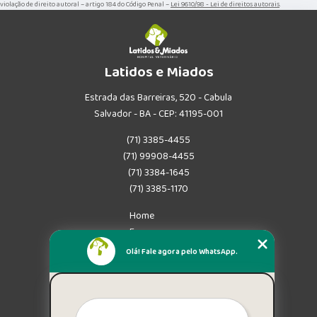
violação de direito autoral – artigo 184 do Código Penal –
Lei 9610/98 - Lei de direitos autorais
.
Latidos e Miados
Estrada das Barreiras, 520 - Cabula
Salvador - BA - CEP: 41195-001
(71) 3385-4455
(71) 99908-4455
(71) 3384-1645
(71) 3385-1170
Home
Empresa
Missão
Olá! Fale agora pelo WhatsApp.
Serviços
Contato
Mapa do site
Mais Serviços