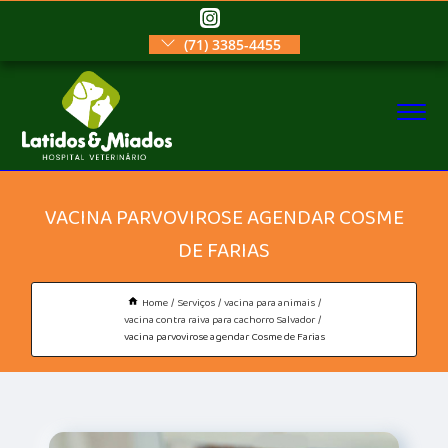
(71) 3385-4455
VACINA PARVOVIROSE AGENDAR COSME
DE FARIAS
Home
Serviços
vacina para animais
vacina contra raiva para cachorro Salvador
vacina parvovirose agendar Cosme de Farias