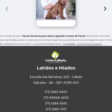
‹
›
O conteúdo do texto "
Vacina de Raiva para Gatos Agendar Cosme de Farias
" é de direito reservado.
Sua reprodução, parcial ou total, mesmo citando nossos links, é proibida sem a autorização do autor. Crime
de violação de direito autoral – artigo 184 do Código Penal –
Lei 9610/98 - Lei de direitos autorais
.
Latidos e Miados
Estrada das Barreiras, 520 - Cabula
Salvador - BA - CEP: 41195-001
(71) 3385-4455
(71) 99908-4455
(71) 3384-1645
(71) 3385-1170