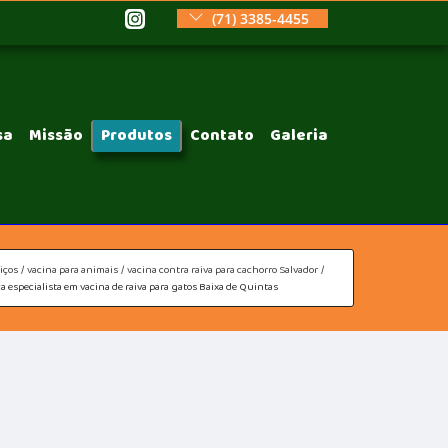
(71) 3385-4455
sa
Missão
Produtos
Contato
Galeria
iços
vacina para animais
vacina contra raiva para cachorro Salvador
ca especialista em vacina de raiva para gatos Baixa de Quintas