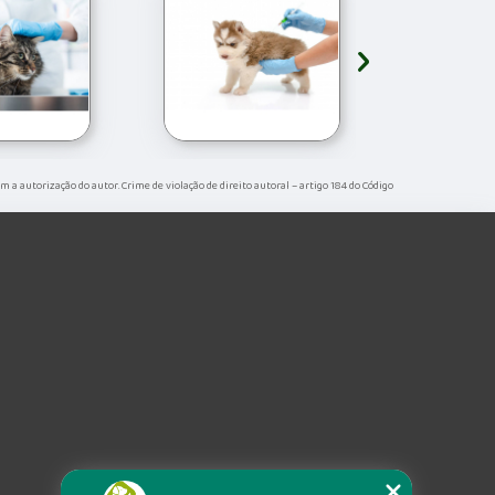
›
sem a autorização do autor. Crime de violação de direito autoral – artigo 184 do Código