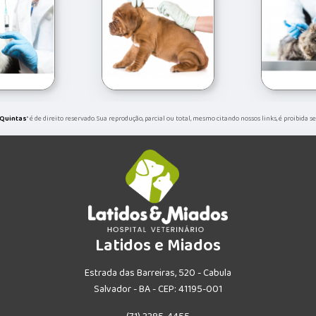
 Quintas
" é de direito reservado. Sua reprodução, parcial ou total, mesmo citando nossos links, é proibida 
Latidos e Miados
Estrada das Barreiras, 520 - Cabula
Salvador - BA - CEP: 41195-001