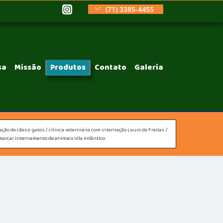
(71) 3385-4455
sa
Missão
Produtos
Contato
Galeria
ação de cães e gatos
clínica veterinária com internação Lauro de Freitas
marcar internamento de animais Vila Atlântico