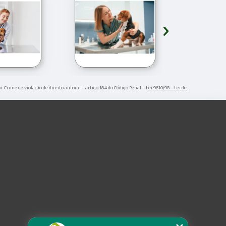
›
r. Crime de violação de direito autoral – artigo 184 do Código Penal –
Lei 9610/98 - Lei de