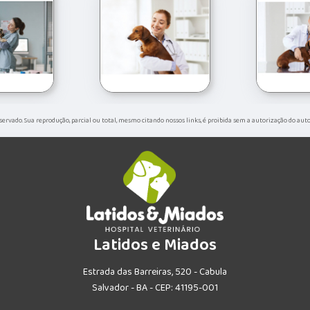
reservado. Sua reprodução, parcial ou total, mesmo citando nossos links, é proibida sem a autorização do auto
Latidos e Miados
Estrada das Barreiras, 520 - Cabula
Salvador - BA - CEP: 41195-001