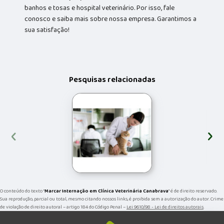
banhos e tosas e hospital veterinário. Por isso, fale
conosco e saiba mais sobre nossa empresa. Garantimos a
sua satisfação!
Pesquisas relacionadas
‹
›
O conteúdo do texto "
Marcar Internação em Clínica Veterinária Canabrava
" é de direito reservado.
Sua reprodução, parcial ou total, mesmo citando nossos links, é proibida sem a autorização do autor. Crime
de violação de direito autoral – artigo 184 do Código Penal –
Lei 9610/98 - Lei de direitos autorais
.