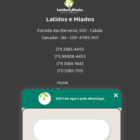
Latidos e Miados
Estrada das Barreiras, 520 - Cabula
Salvador - BA - CEP: 41195-001
(71) 3385-4455
(71) 99908-4455
(71) 3384-1645
(71) 3385-1170
Home
Empresa
Missão
Olá! Fale agora pelo WhatsApp.
Serviços
Contato
Mapa do site
Mais Serviços