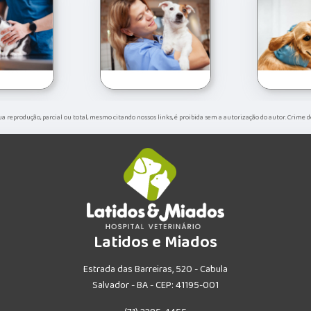
 Sua reprodução, parcial ou total, mesmo citando nossos links, é proibida sem a autorização do autor. Crime d
Latidos e Miados
Estrada das Barreiras, 520 - Cabula
Salvador - BA - CEP: 41195-001