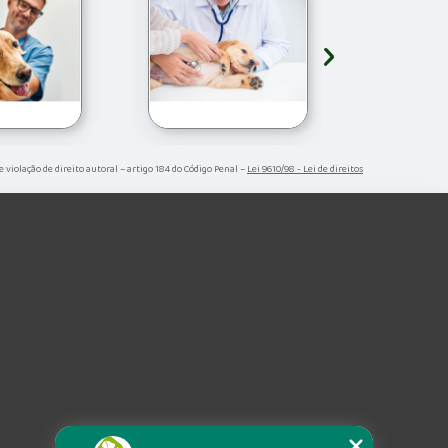
›
e violação de direito autoral – artigo 184 do Código Penal –
Lei 9610/98 - Lei de direitos