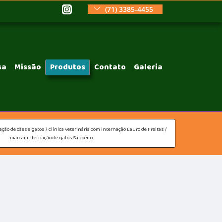
(71) 3385-4455
sa
Missão
Produtos
Contato
Galeria
ação de cães e gatos
clínica veterinária com internação Lauro de Freitas
marcar internação de gatos Saboeiro