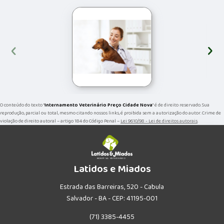
‹
›
O conteúdo do texto "
Internamento Veterinário Preço Cidade Nova
" é de direito reservado. Sua
reprodução, parcial ou total, mesmo citando nossos links, é proibida sem a autorização do autor. Crime de
violação de direito autoral – artigo 184 do Código Penal –
Lei 9610/98 - Lei de direitos autorais
.
Latidos e Miados
Estrada das Barreiras, 520 - Cabula
Salvador - BA - CEP: 41195-001
(71) 3385-4455