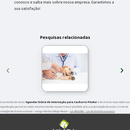
conosco e saiba mais sobre nossa empresa. Garantimos a
sua satisfação!
Pesquisas relacionadas
‹
›
O conteúdo do texto "
Agendar Diária de Internação para Cachorro Pituba
" é de direito reservado. Sua
reprodução, parcial ou total, mesmo citando nossos links, é proibida sem a autorização do autor. Crime de
violação de direito autoral – artigo 184 do Código Penal –
Lei 9610/98 - Lei de direitos autorais
.