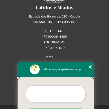
Latidos e Miados
Estrada das Barreiras, 520 - Cabula
Salvador - BA - CEP: 41195-001
(71) 3385-4455
(71) 99908-4455
(71) 3384-1645
(71) 3385-1170
Home
Empresa
Missão
Olá! Fale agora pelo WhatsApp.
Serviços
Contato
Mapa do site
Mais Serviços