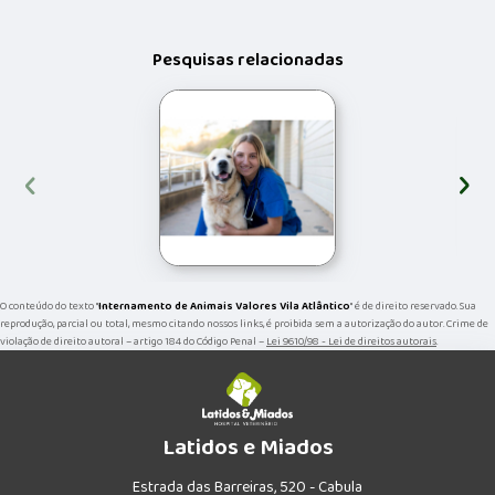
Pesquisas relacionadas
‹
›
O conteúdo do texto "
Internamento de Animais Valores Vila Atlântico
" é de direito reservado. Sua
reprodução, parcial ou total, mesmo citando nossos links, é proibida sem a autorização do autor. Crime de
violação de direito autoral – artigo 184 do Código Penal –
Lei 9610/98 - Lei de direitos autorais
.
Latidos e Miados
Estrada das Barreiras, 520 - Cabula