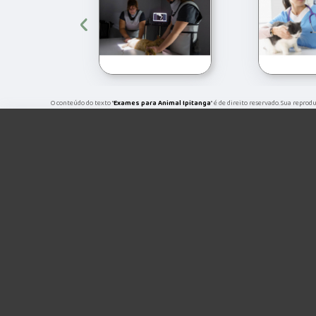
‹
O conteúdo do texto "
Exames para Animal Ipitanga
" é de direito reservado. Sua reprod