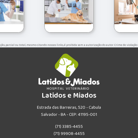
ução, parcial ou total, mesmo citando nossos links, é proibida sem a autorização do autor. Crime de violação
Latidos e Miados
Estrada das Barreiras, 520 - Cabula
Salvador - BA - CEP: 41195-001
(71) 3385-4455
(71) 99908-4455