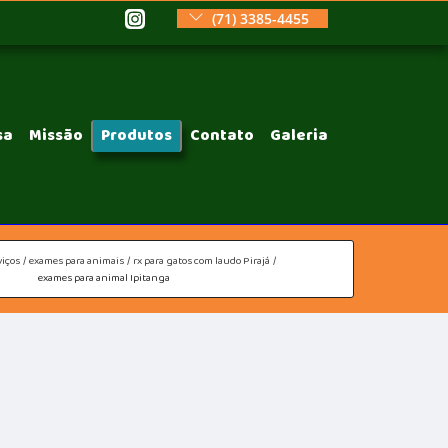
(71) 3385-4455
sa
Missão
Produtos
Contato
Galeria
viços
exames para animais
rx para gatos com laudo Pirajá
exames para animal Ipitanga