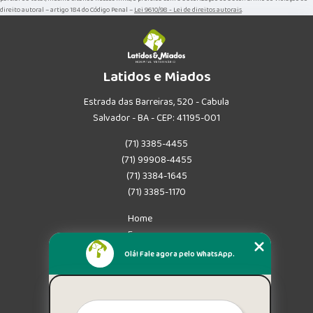
direito autoral – artigo 184 do Código Penal –
Lei 9610/98 - Lei de direitos autorais
.
Latidos e Miados
Estrada das Barreiras, 520 - Cabula
Salvador - BA - CEP: 41195-001
(71) 3385-4455
(71) 99908-4455
(71) 3384-1645
(71) 3385-1170
Home
Empresa
Missão
Olá! Fale agora pelo WhatsApp.
Serviços
Contato
Mapa do site