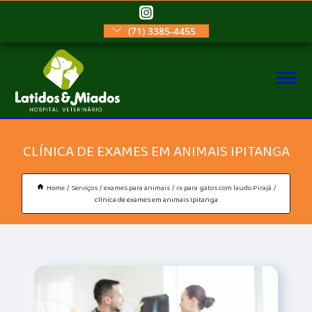
(71) 3385-4455
CLÍNICA DE EXAMES EM ANIMAIS IPITANGA
Home
Serviços
exames para animais
rx para gatos com laudo Pirajá
clínica de exames em animais Ipitanga