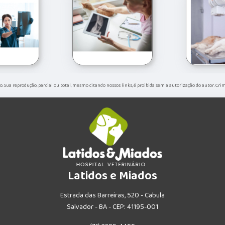
do. Sua reprodução, parcial ou total, mesmo citando nossos links, é proibida sem a autorização do autor. Cri
Latidos e Miados
Estrada das Barreiras, 520 - Cabula
Salvador - BA - CEP: 41195-001