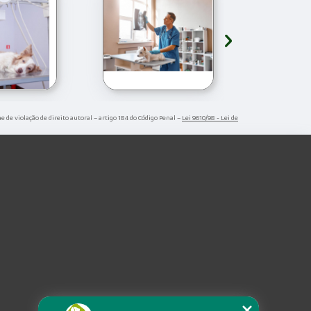
›
me de violação de direito autoral – artigo 184 do Código Penal –
Lei 9610/98 - Lei de