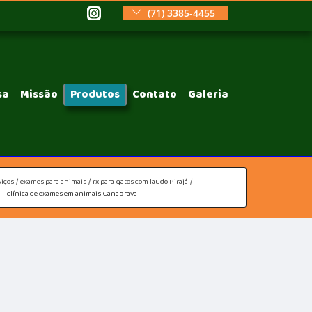
(71) 3385-4455
sa
Missão
Produtos
Contato
Galeria
viços
exames para animais
rx para gatos com laudo Pirajá
clínica de exames em animais Canabrava