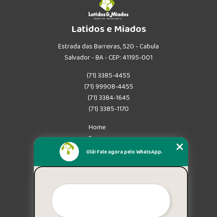
Latidos e Miados
Estrada das Barreiras, 520 - Cabula
Salvador - BA - CEP: 41195-001
(71) 3385-4455
(71) 99908-4455
(71) 3384-1645
(71) 3385-1170
Home
Empresa
Missão
Olá! Fale agora pelo WhatsApp.
Serviços
Contato
Mapa do site
Mais Serviços