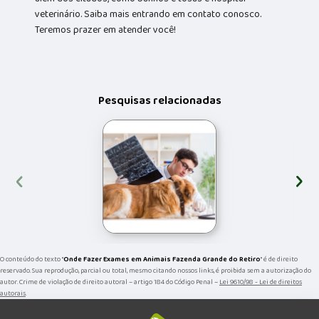
veterinário. Saiba mais entrando em contato conosco.
Teremos prazer em atender você!
Pesquisas relacionadas
‹
›
O conteúdo do texto "
Onde Fazer Exames em Animais Fazenda Grande do Retiro
" é de direito
reservado. Sua reprodução, parcial ou total, mesmo citando nossos links, é proibida sem a autorização do
autor. Crime de violação de direito autoral – artigo 184 do Código Penal –
Lei 9610/98 - Lei de direitos
autorais
.