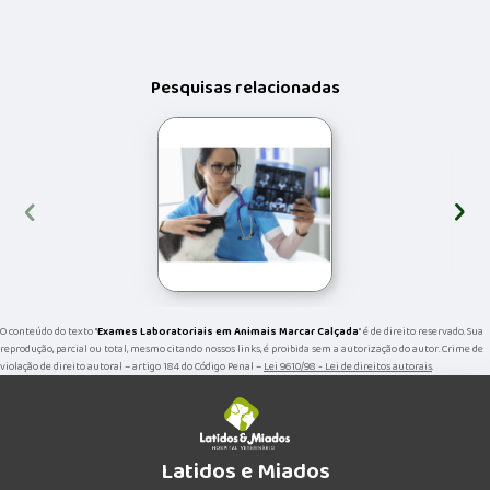
Pesquisas relacionadas
‹
›
O conteúdo do texto "
Exames Laboratoriais em Animais Marcar Calçada
" é de direito reservado. Sua
reprodução, parcial ou total, mesmo citando nossos links, é proibida sem a autorização do autor. Crime de
violação de direito autoral – artigo 184 do Código Penal –
Lei 9610/98 - Lei de direitos autorais
.
Latidos e Miados