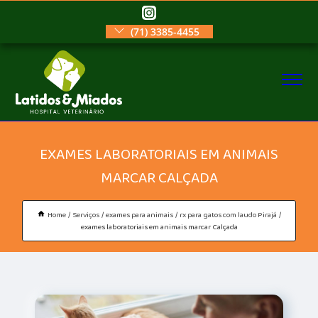
(71) 3385-4455
EXAMES LABORATORIAIS EM ANIMAIS
MARCAR CALÇADA
Home
Serviços
exames para animais
rx para gatos com laudo Pirajá
exames laboratoriais em animais marcar Calçada