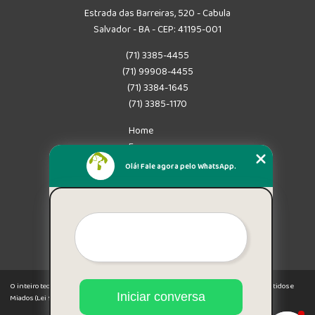
Estrada das Barreiras, 520 - Cabula
Salvador - BA - CEP: 41195-001
(71) 3385-4455
(71) 99908-4455
(71) 3384-1645
(71) 3385-1170
Home
Empresa
Missão
Olá! Fale agora pelo WhatsApp.
Serviços
Contato
Mapa do site
Mais Serviços
O inteiro teor deste site está sujeito à proteção de direitos autorais. Copyright© Latidos e
Iniciar conversa
Miados (Lei 9610 de 19/02/1998)