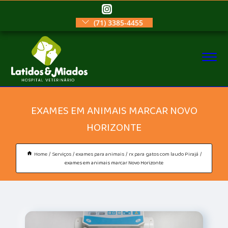
(71) 3385-4455
EXAMES EM ANIMAIS MARCAR NOVO
HORIZONTE
Home
Serviços
exames para animais
rx para gatos com laudo Pirajá
exames em animais marcar Novo Horizonte