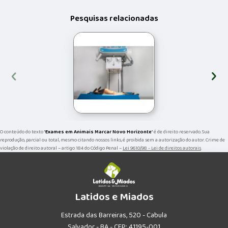
Pesquisas relacionadas
‹
›
O conteúdo do texto "
Exames em Animais Marcar Novo Horizonte
" é de direito reservado. Sua
reprodução, parcial ou total, mesmo citando nossos links, é proibida sem a autorização do autor. Crime de
violação de direito autoral – artigo 184 do Código Penal –
Lei 9610/98 - Lei de direitos autorais
.
Latidos e Miados
Estrada das Barreiras, 520 - Cabula
Salvador - BA - CEP: 41195-001