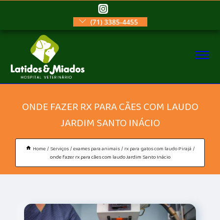
(71) 3385-4455
ONDE FAZER RX PARA CÃES COM LAUDO
JARDIM SANTO INÁCIO
Home
Serviços
exames para animais
rx para gatos com laudo Pirajá
onde fazer rx para cães com laudo Jardim Santo Inácio