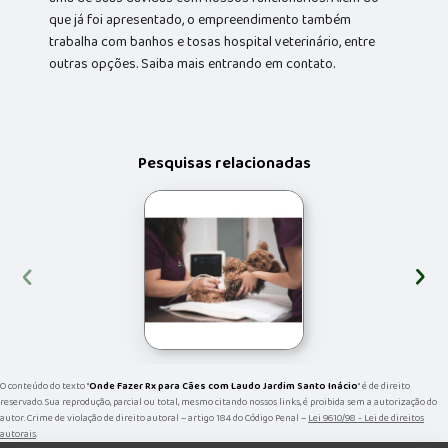
que já foi apresentado, o empreendimento também
trabalha com banhos e tosas hospital veterinário, entre
outras opções. Saiba mais entrando em contato.
Pesquisas relacionadas
‹
›
O conteúdo do texto "
Onde Fazer Rx para Cães com Laudo Jardim Santo Inácio
" é de direito
reservado. Sua reprodução, parcial ou total, mesmo citando nossos links, é proibida sem a autorização do
autor. Crime de violação de direito autoral – artigo 184 do Código Penal –
Lei 9610/98 - Lei de direitos
autorais
.