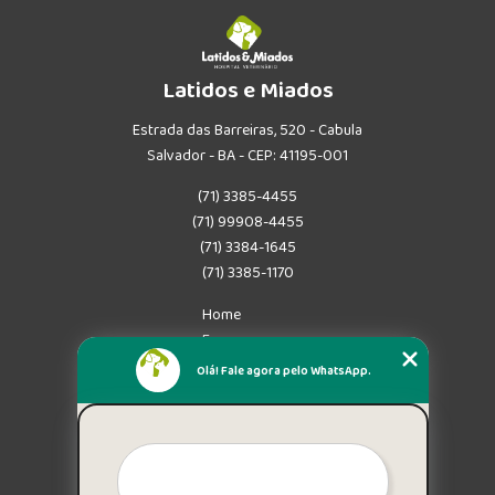
Latidos e Miados
Estrada das Barreiras, 520 - Cabula
Salvador - BA - CEP: 41195-001
(71) 3385-4455
(71) 99908-4455
(71) 3384-1645
(71) 3385-1170
Home
Empresa
Missão
Olá! Fale agora pelo WhatsApp.
Serviços
Contato
Mapa do site
Mais Serviços