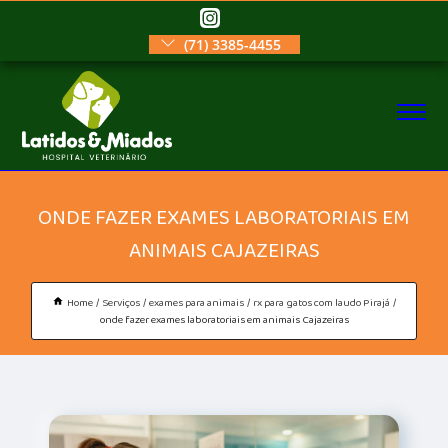
(71) 3385-4455
ONDE FAZER EXAMES LABORATORIAIS EM
ANIMAIS CAJAZEIRAS
Home
Serviços
exames para animais
rx para gatos com laudo Pirajá
onde fazer exames laboratoriais em animais Cajazeiras