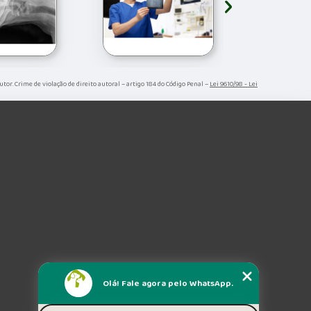
›
autor. Crime de violação de direito autoral – artigo 184 do Código Penal –
Lei 9610/98 - Lei
Olá! Fale agora pelo WhatsApp.