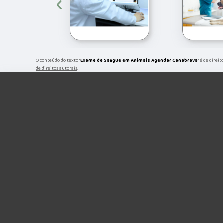
‹
O conteúdo do texto "
Exame de Sangue em Animais Agendar Canabrava
" é de direi
de direitos autorais
.