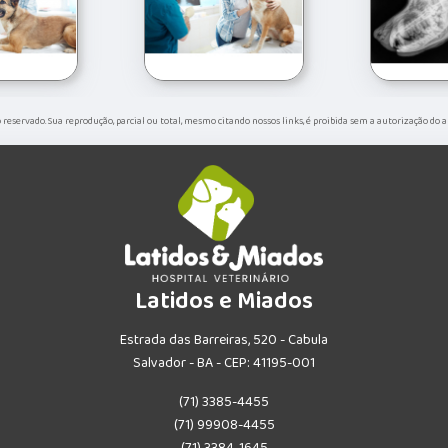
to reservado. Sua reprodução, parcial ou total, mesmo citando nossos links, é proibida sem a autorização do 
Latidos e Miados
Estrada das Barreiras, 520 - Cabula
Salvador - BA - CEP: 41195-001
(71) 3385-4455
(71) 99908-4455