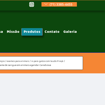
(71) 3385-4455
sa
Missão
Produtos
Contato
Galeria
viços
exames para animais
rx para gatos com laudo Pirajá
xame de sangue em animais agendar Canabrava