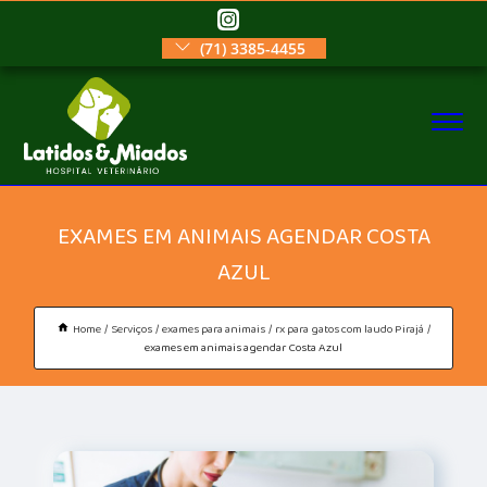
(71) 3385-4455
EXAMES EM ANIMAIS AGENDAR COSTA
AZUL
Home
Serviços
exames para animais
rx para gatos com laudo Pirajá
exames em animais agendar Costa Azul