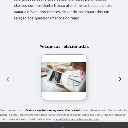
clientes com excelente. Nosso atendimento busca sempre
sanar a dúvida dos clientes, deixando-os amparados em
relação aos questionamentos do ramo.
Pesquisas relacionadas
‹
›
O conteúdo do texto "
Exames em Animais Agendar Costa Azul
" é de direito reservado. Sua reprodução,
parcial ou total, mesmo citando nossos links, é proibida sem a autorização do autor. Crime de violação de
direito autoral – artigo 184 do Código Penal –
Lei 9610/98 - Lei de direitos autorais
.