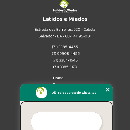
Latidos e Miados
Estrada das Barreiras, 520 - Cabula
Salvador - BA - CEP: 41195-001
(71) 3385-4455
(71) 99908-4455
(71) 3384-1645
(71) 3385-1170
Home
Empresa
Missão
Olá! Fale agora pelo WhatsApp.
Serviços
Contato
Mapa do site
Mais Serviços