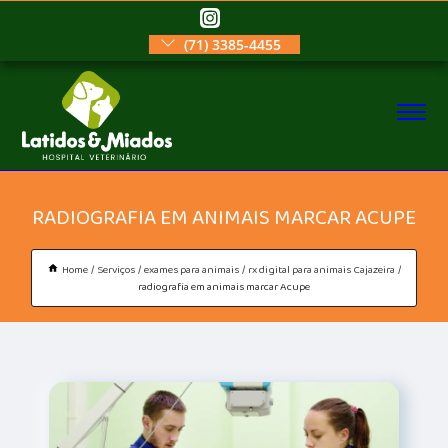
(71) 3385-4455
RADIOGRAFIA EM ANIMAIS MARCAR ACUPE
Home
Serviços
exames para animais
rx digital para animais Cajazeira
radiografia em animais marcar Acupe