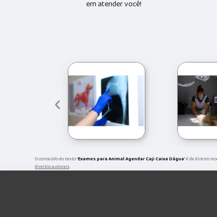
em atender você!
‹
O conteúdo do texto "
Exames para Animal Agendar Caji Caixa Dágua
" é de direito r
direitos autorais
.