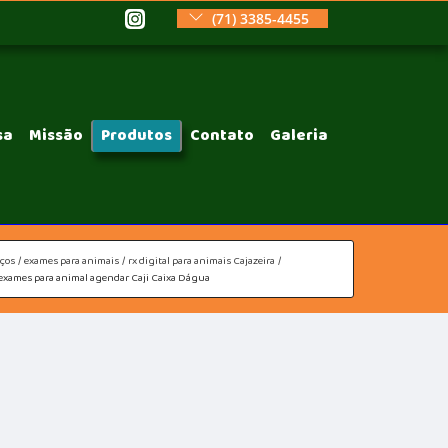
(71) 3385-4455
sa
Missão
Produtos
Contato
Galeria
iços
exames para animais
rx digital para animais Cajazeira
exames para animal agendar Caji Caixa Dágua