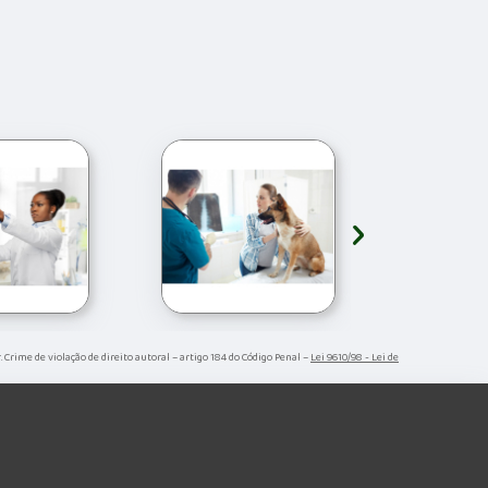
›
r. Crime de violação de direito autoral – artigo 184 do Código Penal –
Lei 9610/98 - Lei de