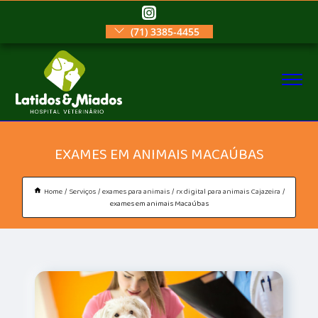
(71) 3385-4455
EXAMES EM ANIMAIS MACAÚBAS
Home
Serviços
exames para animais
rx digital para animais Cajazeira
exames em animais Macaúbas