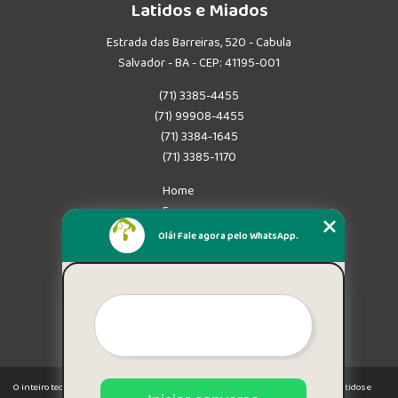
Latidos e Miados
Estrada das Barreiras, 520 - Cabula
Salvador - BA - CEP: 41195-001
(71) 3385-4455
(71) 99908-4455
(71) 3384-1645
(71) 3385-1170
Home
Empresa
Missão
Olá! Fale agora pelo WhatsApp.
Serviços
Contato
Mapa do site
Mais Serviços
O inteiro teor deste site está sujeito à proteção de direitos autorais. Copyright© Latidos e