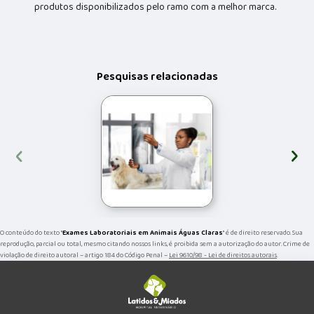
produtos disponibilizados pelo ramo com a melhor marca.
Pesquisas relacionadas
‹
›
O conteúdo do texto "
Exames Laboratoriais em Animais Águas Claras
" é de direito reservado. Sua
reprodução, parcial ou total, mesmo citando nossos links, é proibida sem a autorização do autor. Crime de
violação de direito autoral – artigo 184 do Código Penal –
Lei 9610/98 - Lei de direitos autorais
.