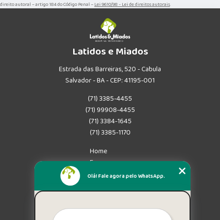
direito autoral – artigo 184 do Código Penal –
Lei 9610/98 - Lei de direitos autorais
.
Latidos e Miados
Estrada das Barreiras, 520 - Cabula
Salvador - BA - CEP: 41195-001
(71) 3385-4455
(71) 99908-4455
(71) 3384-1645
(71) 3385-1170
Home
Empresa
Missão
Olá! Fale agora pelo WhatsApp.
Serviços
Contato
Mapa do site
Mais Serviços