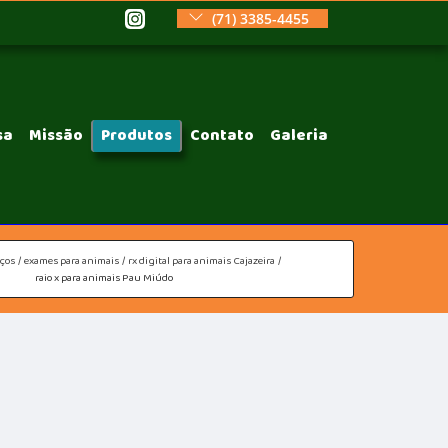
(71) 3385-4455
sa
Missão
Produtos
Contato
Galeria
iços
exames para animais
rx digital para animais Cajazeira
raio x para animais Pau Miúdo