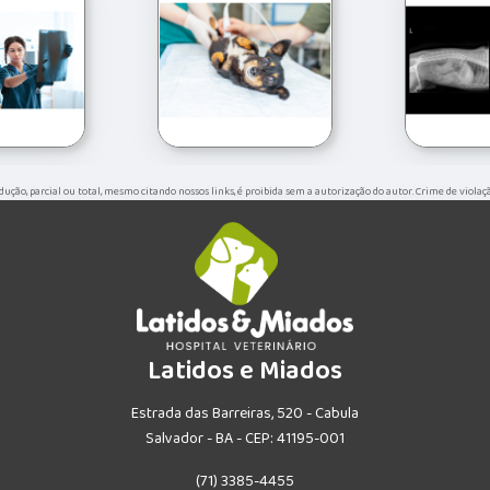
rodução, parcial ou total, mesmo citando nossos links, é proibida sem a autorização do autor. Crime de violaç
Latidos e Miados
Estrada das Barreiras, 520 - Cabula
Salvador - BA - CEP: 41195-001
(71) 3385-4455