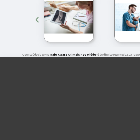
‹
O conteúdo do texto "
Raio X para Animais Pau Miúdo
" é de direito reservado. Sua rep