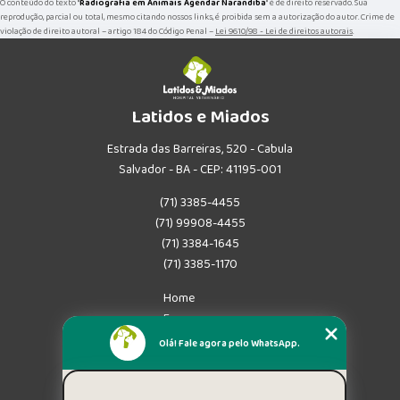
O conteúdo do texto "
Radiografia em Animais Agendar Narandiba
" é de direito reservado. Sua
reprodução, parcial ou total, mesmo citando nossos links, é proibida sem a autorização do autor. Crime de
violação de direito autoral – artigo 184 do Código Penal –
Lei 9610/98 - Lei de direitos autorais
.
Latidos e Miados
Estrada das Barreiras, 520 - Cabula
Salvador - BA - CEP: 41195-001
(71) 3385-4455
(71) 99908-4455
(71) 3384-1645
(71) 3385-1170
Home
Empresa
Missão
Olá! Fale agora pelo WhatsApp.
Serviços
Contato