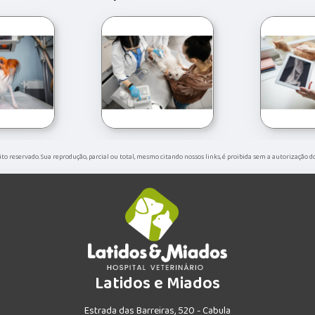
reito reservado. Sua reprodução, parcial ou total, mesmo citando nossos links, é proibida sem a autorização d
Latidos e Miados
Estrada das Barreiras, 520 - Cabula