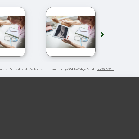
›
o autor. Crime de violação de direito autoral – artigo 184 do Código Penal –
Lei 9610/98 -