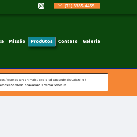
(71) 3385-4455
sa
Missão
Produtos
Contato
Galeria
iços
exames para animais
rx digital para animais Cajazeira
xames laboratoriais em animais marcar Saboeiro