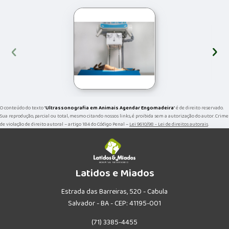
‹
›
O conteúdo do texto "
Ultrassonografia em Animais Agendar Engomadeira
" é de direito reservado.
Sua reprodução, parcial ou total, mesmo citando nossos links, é proibida sem a autorização do autor. Crime
de violação de direito autoral – artigo 184 do Código Penal –
Lei 9610/98 - Lei de direitos autorais
.
Latidos e Miados
Estrada das Barreiras, 520 - Cabula
Salvador - BA - CEP: 41195-001
(71) 3385-4455