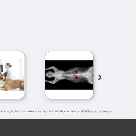
›
 de violação de direito autoral – artigo 184 do Código Penal –
Lei 9610/98 - Lei de direitos