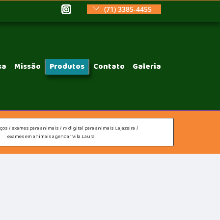
(71) 3385-4455
sa
Missão
Produtos
Contato
Galeria
iços
exames para animais
rx digital para animais Cajazeira
exames em animais agendar Vila Laura