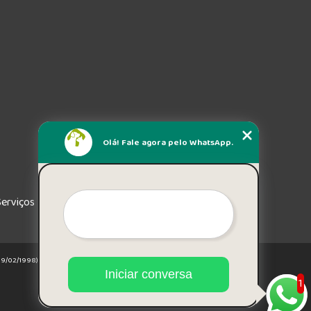
Olá! Fale agora pelo WhatsApp.
Serviços
e 19/02/1998)
Iniciar conversa
1