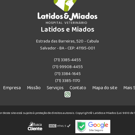
Latidos e Miados
Estrada das Barreiras, 520 - Cabula
Salvador - BA - CEP: 41195-001
(71) 3385-4455
(71) 99908-4455
(71) 3384-1645
(71) 3385-1170
Empresa
Missão
Serviços
Contato
Mapa do site
Mais 
or deste site está sujeito à proteção de direitos autorais. Copyright© Latidos e Miados (Lei 9610 d