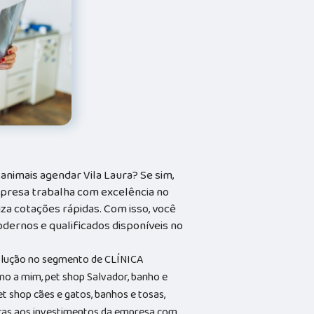
nimais agendar Vila Laura? Se sim,
mpresa trabalha com excelência no
iza cotações rápidas. Com isso, você
dernos e qualificados disponíveis no
solução no segmento de CLÍNICA
o a mim, pet shop Salvador, banho e
et shop cães e gatos, banhos e tosas,
aças aos investimentos da empresa com