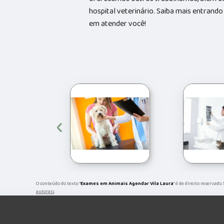
hospital veterinário. Saiba mais entran
em atender você!
‹
O conteúdo do texto "
Exames em Animais Agendar Vila Laura
" é de direito reservado
autorais
.