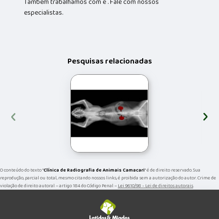
Também trabalhamos com e . Fale com nossos
especialistas.
Pesquisas relacionadas
‹
›
O conteúdo do texto "
Clínica de Radiografia de Animais Camacari
" é de direito reservado. Sua
reprodução, parcial ou total, mesmo citando nossos links, é proibida sem a autorização do autor. Crime de
violação de direito autoral – artigo 184 do Código Penal –
Lei 9610/98 - Lei de direitos autorais
.