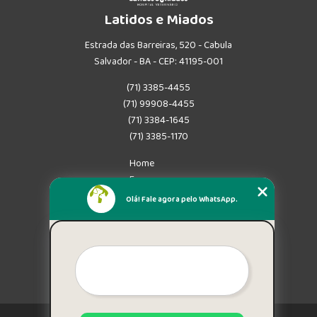
Latidos e Miados
Estrada das Barreiras, 520 - Cabula
Salvador - BA - CEP: 41195-001
(71) 3385-4455
(71) 99908-4455
(71) 3384-1645
(71) 3385-1170
Home
Empresa
Missão
Olá! Fale agora pelo WhatsApp.
Serviços
Contato
Mapa do site
Mais Serviços