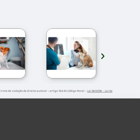
›
 Crime de violação de direito autoral – artigo 184 do Código Penal –
Lei 9610/98 - Lei de