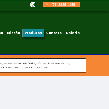
(71) 3385-4455
sa
Missão
Produtos
Contato
Galeria
os
exames para animais
radiografia de animais Mata Escura
clínica de raio x para animais Caji Vida Nova