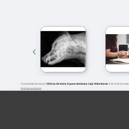
‹
O conteúdo do texto "
Clínica de Raio X para Animais Caji Vida Nova
" é de direito re
direitos autorais
.