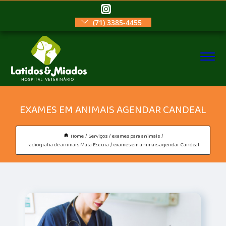
(71) 3385-4455
EXAMES EM ANIMAIS AGENDAR CANDEAL
Home
Serviços
exames para animais
radiografia de animais Mata Escura
exames em animais agendar Candeal