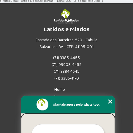
direito autoral – artigo 184 do Código Penal –
Lei 9610/98 - Lei de direitos autorais
.
Latidos e Miados
Estrada das Barreiras, 520 - Cabula
Salvador - BA - CEP: 41195-001
(71) 3385-4455
(71) 99908-4455
(71) 3384-1645
(71) 3385-1170
Home
Empresa
Missão
Olá! Fale agora pelo WhatsApp.
Serviços
Contato
Mapa do site
Mais Serviços