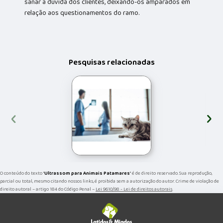
sanar a dúvida dos clientes, deixando-os amparados em
relação aos questionamentos do ramo.
Pesquisas relacionadas
‹
›
O conteúdo do texto "
Ultrassom para Animais Patamares
" é de direito reservado. Sua reprodução,
parcial ou total, mesmo citando nossos links, é proibida sem a autorização do autor. Crime de violação de
direito autoral – artigo 184 do Código Penal –
Lei 9610/98 - Lei de direitos autorais
.