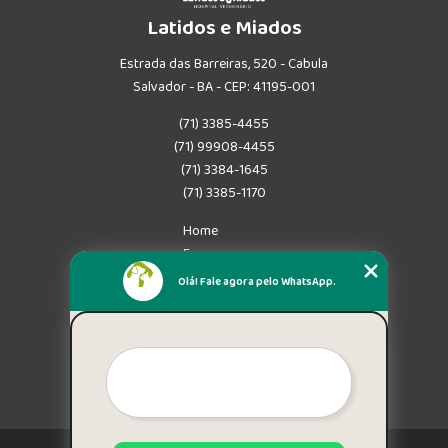
Latidos e Miados
Estrada das Barreiras, 520 - Cabula
Salvador - BA - CEP: 41195-001
(71) 3385-4455
(71) 99908-4455
(71) 3384-1645
(71) 3385-1170
Home
Empresa
Missão
Olá! Fale agora pelo WhatsApp.
Serviços
Contato
Mapa do site
Mais Serviços