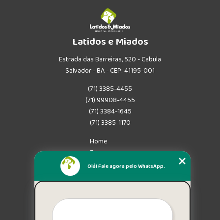
Latidos e Miados
Estrada das Barreiras, 520 - Cabula
Salvador - BA - CEP: 41195-001
(71) 3385-4455
(71) 99908-4455
(71) 3384-1645
(71) 3385-1170
Home
Empresa
Missão
Olá! Fale agora pelo WhatsApp.
Serviços
Contato
Mapa do site
Mais Serviços