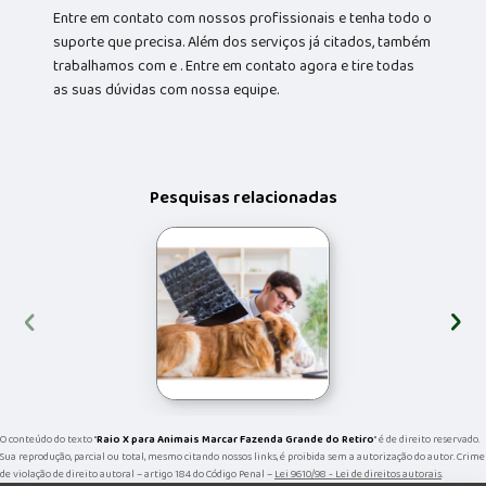
Entre em contato com nossos profissionais e tenha todo o
suporte que precisa. Além dos serviços já citados, também
trabalhamos com e . Entre em contato agora e tire todas
as suas dúvidas com nossa equipe.
Pesquisas relacionadas
‹
›
O conteúdo do texto "
Raio X para Animais Marcar Fazenda Grande do Retiro
" é de direito reservado.
Sua reprodução, parcial ou total, mesmo citando nossos links, é proibida sem a autorização do autor. Crime
de violação de direito autoral – artigo 184 do Código Penal –
Lei 9610/98 - Lei de direitos autorais
.