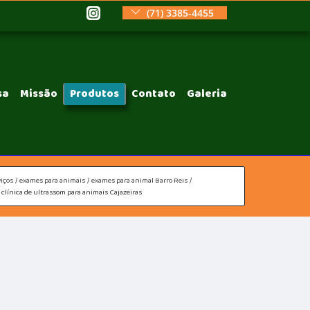
(71) 3385-4455
sa
Missão
Produtos
Contato
Galeria
iços
exames para animais
exames para animal Barro Reis
clínica de ultrassom para animais Cajazeiras