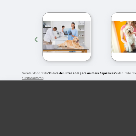
‹
O conteúdo do texto "
Clínica de Ultrassom para Animais Cajazeiras
" é de direito r
direitos autorais
.