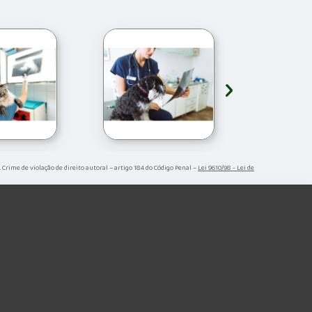
›
. Crime de violação de direito autoral – artigo 184 do Código Penal –
Lei 9610/98 - Lei de