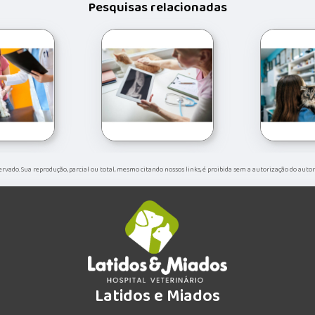
Pesquisas relacionadas
eservado. Sua reprodução, parcial ou total, mesmo citando nossos links, é proibida sem a autorização do autor
Latidos e Miados