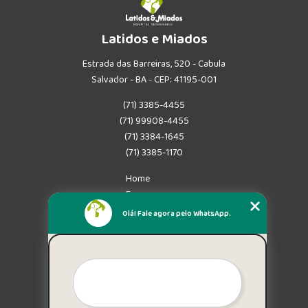
Latidos e Miados
Estrada das Barreiras, 520 - Cabula
Salvador - BA - CEP: 41195-001
(71) 3385-4455
(71) 99908-4455
(71) 3384-1645
(71) 3385-1170
Home
Empresa
Missão
Olá! Fale agora pelo WhatsApp.
Serviços
Contato
Mapa do site
Mais Serviços