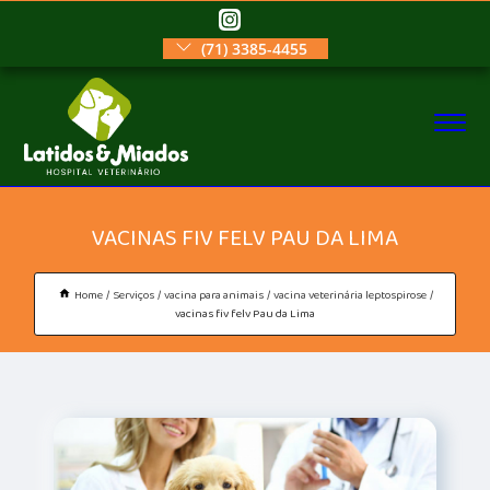
(71) 3385-4455
VACINAS FIV FELV PAU DA LIMA
Home
Serviços
vacina para animais
vacina veterinária leptospirose
vacinas fiv felv Pau da Lima