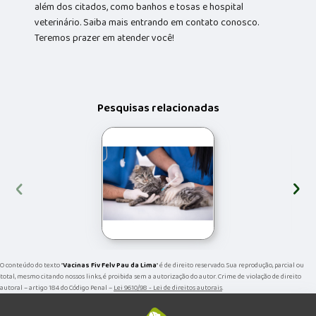
além dos citados, como banhos e tosas e hospital
veterinário. Saiba mais entrando em contato conosco.
Teremos prazer em atender você!
Pesquisas relacionadas
‹
›
O conteúdo do texto "
Vacinas Fiv Felv Pau da Lima
" é de direito reservado. Sua reprodução, parcial ou
total, mesmo citando nossos links, é proibida sem a autorização do autor. Crime de violação de direito
autoral – artigo 184 do Código Penal –
Lei 9610/98 - Lei de direitos autorais
.