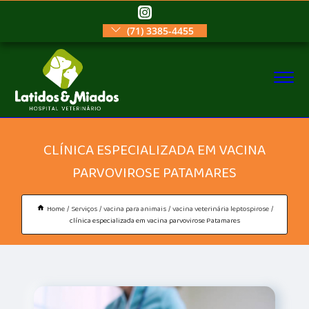
(71) 3385-4455
CLÍNICA ESPECIALIZADA EM VACINA
PARVOVIROSE PATAMARES
Home
Serviços
vacina para animais
vacina veterinária leptospirose
clínica especializada em vacina parvovirose Patamares