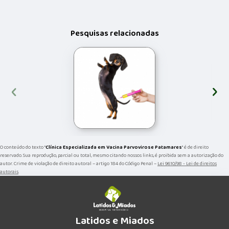
Pesquisas relacionadas
‹
›
O conteúdo do texto "
Clínica Especializada em Vacina Parvovirose Patamares
" é de direito
reservado. Sua reprodução, parcial ou total, mesmo citando nossos links, é proibida sem a autorização do
autor. Crime de violação de direito autoral – artigo 184 do Código Penal –
Lei 9610/98 - Lei de direitos
autorais
.
Latidos e Miados