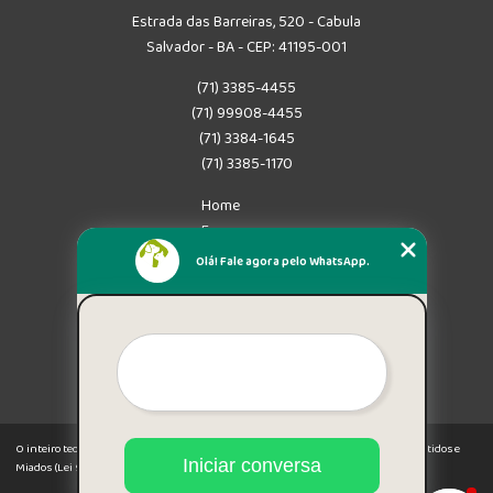
Estrada das Barreiras, 520 - Cabula
Salvador - BA - CEP: 41195-001
(71) 3385-4455
(71) 99908-4455
(71) 3384-1645
(71) 3385-1170
Home
Empresa
Missão
Olá! Fale agora pelo WhatsApp.
Serviços
Contato
Mapa do site
Mais Serviços
O inteiro teor deste site está sujeito à proteção de direitos autorais. Copyright© Latidos e
Iniciar conversa
Miados (Lei 9610 de 19/02/1998)