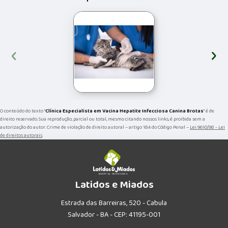
‹
›
O conteúdo do texto "
Clínica Especialista em Vacina Hepatite Infecciosa Canina Brotas
" é de
direito reservado. Sua reprodução, parcial ou total, mesmo citando nossos links, é proibida sem a
autorização do autor. Crime de violação de direito autoral – artigo 184 do Código Penal –
Lei 9610/98 - Lei
de direitos autorais
.
Latidos e Miados
Estrada das Barreiras, 520 - Cabula
Salvador - BA - CEP: 41195-001