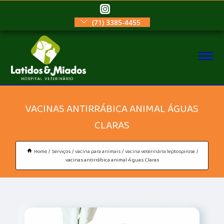
(71) 3385-4455
VACINAS ANTIRRÁBICA ANIMAL ÁGUAS
CLARAS
Home
Serviços
vacina para animais
vacina veterinária leptospirose
vacinas antirrábica animal Águas Claras